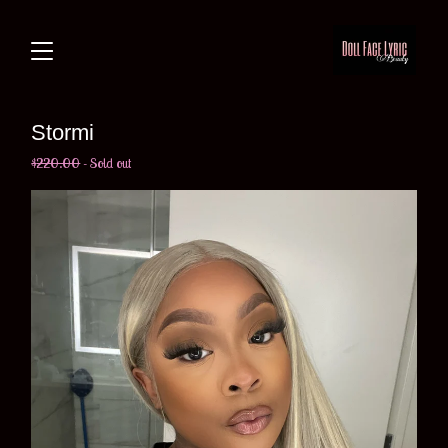
Stormi
$
220.00
- Sold out